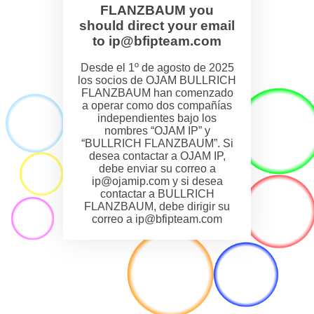
FLANZBAUM you
should direct your email
to ip@bfipteam.com
Desde el 1º de agosto de 2025
los socios de OJAM BULLRICH
FLANZBAUM han comenzado
a operar como dos compañías
independientes bajo los
nombres “OJAM IP” y
“BULLRICH FLANZBAUM”. Si
desea contactar a OJAM IP,
debe enviar su correo a
ip@ojamip.com y si desea
contactar a BULLRICH
FLANZBAUM, debe dirigir su
correo a ip@bfipteam.com