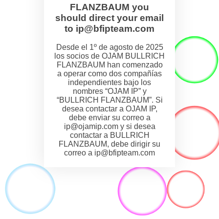
FLANZBAUM you
should direct your email
to ip@bfipteam.com
Desde el 1º de agosto de 2025
los socios de OJAM BULLRICH
FLANZBAUM han comenzado
a operar como dos compañías
independientes bajo los
nombres “OJAM IP” y
“BULLRICH FLANZBAUM”. Si
desea contactar a OJAM IP,
debe enviar su correo a
ip@ojamip.com y si desea
contactar a BULLRICH
FLANZBAUM, debe dirigir su
correo a ip@bfipteam.com