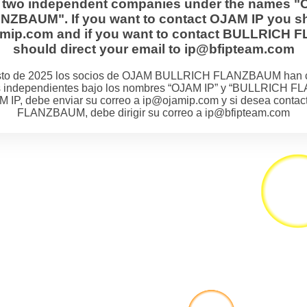
s two independent companies under the names "
BAUM". If you want to contact OJAM IP you sh
jamip.com and if you want to contact BULLRIC
should direct your email to ip@bfipteam.com
osto de 2025 los socios de OJAM BULLRICH FLANZBAUM han 
 independientes bajo los nombres “OJAM IP” y “BULLRICH F
M IP, debe enviar su correo a ip@ojamip.com y si desea cont
FLANZBAUM, debe dirigir su correo a ip@bfipteam.com