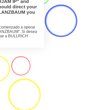
OJAM IP" and
ould direct your
H FLANZBAUM you
comenzado a operar
LANZBAUM”. Si desea
actar a BULLRICH