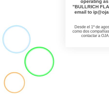
operating a
"BULLRICH FLANZ
email to ip@o
Desde el 1º de ag
como dos compañías
contactar a OJA