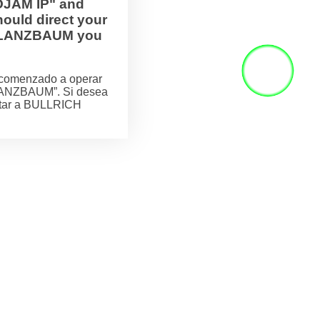
OJAM IP" and
ould direct your
H FLANZBAUM you
comenzado a operar
LANZBAUM”. Si desea
actar a BULLRICH