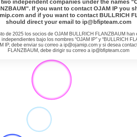
s two independent companies under the names "
BAUM". If you want to contact OJAM IP you sh
jamip.com and if you want to contact BULLRIC
should direct your email to ip@bfipteam.com
osto de 2025 los socios de OJAM BULLRICH FLANZBAUM han 
 independientes bajo los nombres “OJAM IP” y “BULLRICH F
M IP, debe enviar su correo a ip@ojamip.com y si desea cont
FLANZBAUM, debe dirigir su correo a ip@bfipteam.com