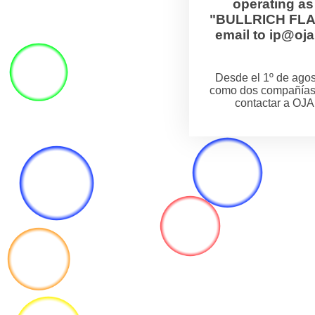
operating a
"BULLRICH FLANZ
email to ip@o
Desde el 1º de ag
como dos compañías
contactar a OJA