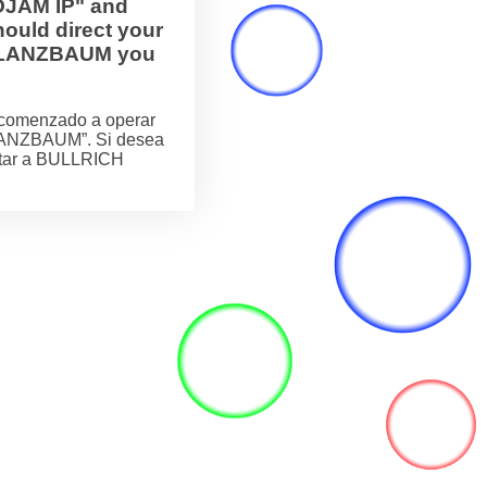
OJAM IP" and
ould direct your
H FLANZBAUM you
comenzado a operar
LANZBAUM”. Si desea
actar a BULLRICH