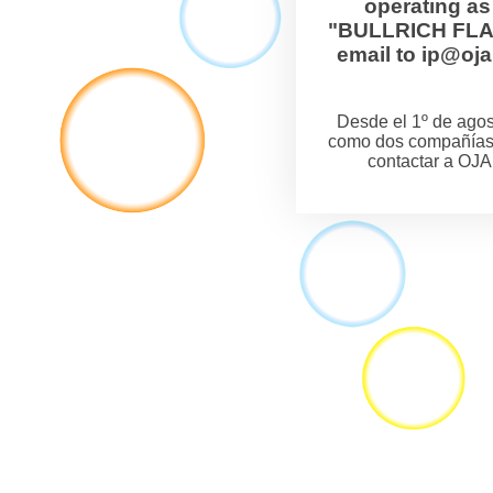
operating a
"BULLRICH FLANZ
email to ip@o
Desde el 1º de ag
como dos compañías
contactar a OJA