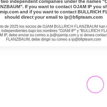
s two independent companies under the names "
BAUM". If you want to contact OJAM IP you sh
jamip.com and if you want to contact BULLRIC
should direct your email to ip@bfipteam.com
osto de 2025 los socios de OJAM BULLRICH FLANZBAUM han 
 independientes bajo los nombres “OJAM IP” y “BULLRICH F
M IP, debe enviar su correo a ip@ojamip.com y si desea cont
FLANZBAUM, debe dirigir su correo a ip@bfipteam.com