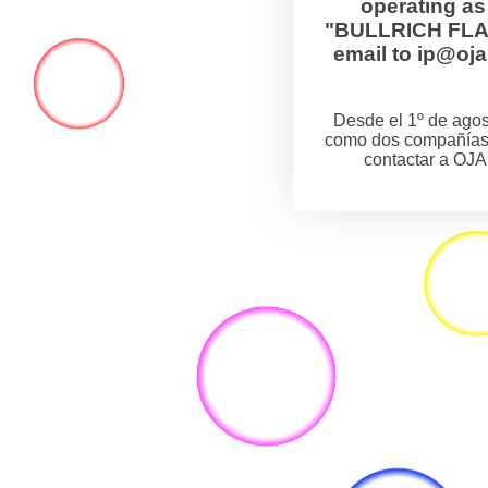
operating a
"BULLRICH FLANZ
email to ip@o
Desde el 1º de ag
como dos compañías
contactar a OJA