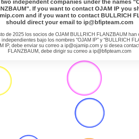
s two independent companies under the names "
BAUM". If you want to contact OJAM IP you sh
jamip.com and if you want to contact BULLRIC
should direct your email to ip@bfipteam.com
osto de 2025 los socios de OJAM BULLRICH FLANZBAUM han 
 independientes bajo los nombres “OJAM IP” y “BULLRICH F
M IP, debe enviar su correo a ip@ojamip.com y si desea cont
FLANZBAUM, debe dirigir su correo a ip@bfipteam.com