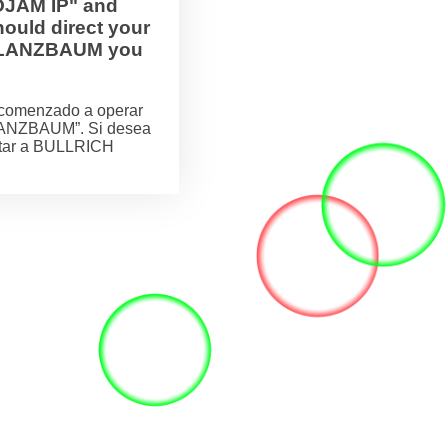
OJAM IP" and
ould direct your
H FLANZBAUM you
comenzado a operar
LANZBAUM”. Si desea
actar a BULLRICH