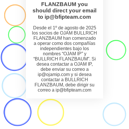
FLANZBAUM you
should direct your email
to ip@bfipteam.com
Desde el 1º de agosto de 2025
los socios de OJAM BULLRICH
FLANZBAUM han comenzado
a operar como dos compañías
independientes bajo los
nombres “OJAM IP” y
“BULLRICH FLANZBAUM”. Si
desea contactar a OJAM IP,
debe enviar su correo a
ip@ojamip.com y si desea
contactar a BULLRICH
FLANZBAUM, debe dirigir su
correo a ip@bfipteam.com