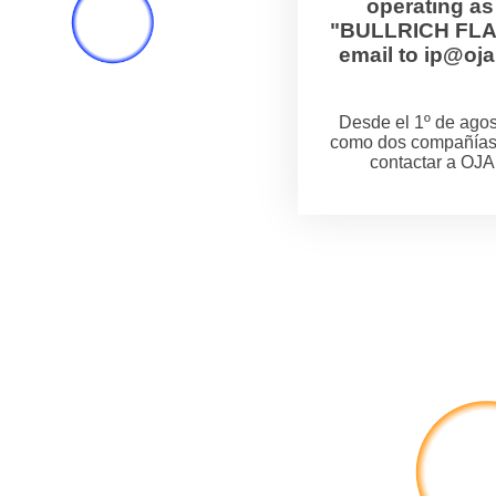
operating a
"BULLRICH FLANZ
email to ip@o
Desde el 1º de ag
como dos compañías
contactar a OJA