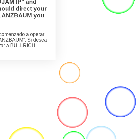
OJAM IP" and
ould direct your
H FLANZBAUM you
comenzado a operar
LANZBAUM”. Si desea
actar a BULLRICH