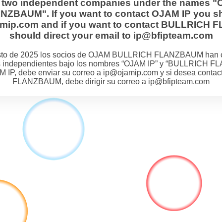
s two independent companies under the names "
BAUM". If you want to contact OJAM IP you sh
jamip.com and if you want to contact BULLRIC
should direct your email to ip@bfipteam.com
osto de 2025 los socios de OJAM BULLRICH FLANZBAUM han 
 independientes bajo los nombres “OJAM IP” y “BULLRICH F
M IP, debe enviar su correo a ip@ojamip.com y si desea cont
FLANZBAUM, debe dirigir su correo a ip@bfipteam.com