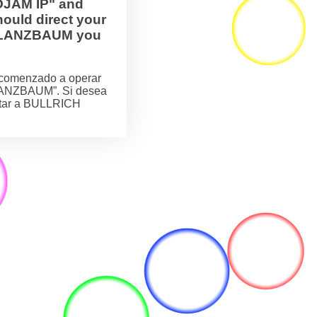
OJAM IP" and
ould direct your
H FLANZBAUM you
comenzado a operar
LANZBAUM”. Si desea
actar a BULLRICH