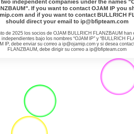
s two independent companies under the names "
BAUM". If you want to contact OJAM IP you sh
jamip.com and if you want to contact BULLRIC
should direct your email to ip@bfipteam.com
osto de 2025 los socios de OJAM BULLRICH FLANZBAUM han 
 independientes bajo los nombres “OJAM IP” y “BULLRICH F
M IP, debe enviar su correo a ip@ojamip.com y si desea cont
FLANZBAUM, debe dirigir su correo a ip@bfipteam.com