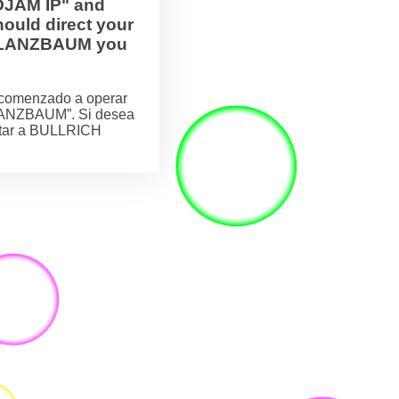
OJAM IP" and
ould direct your
H FLANZBAUM you
comenzado a operar
LANZBAUM”. Si desea
actar a BULLRICH