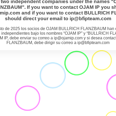
s two independent companies under the names "
BAUM". If you want to contact OJAM IP you sh
jamip.com and if you want to contact BULLRIC
should direct your email to ip@bfipteam.com
osto de 2025 los socios de OJAM BULLRICH FLANZBAUM han 
 independientes bajo los nombres “OJAM IP” y “BULLRICH F
M IP, debe enviar su correo a ip@ojamip.com y si desea cont
FLANZBAUM, debe dirigir su correo a ip@bfipteam.com