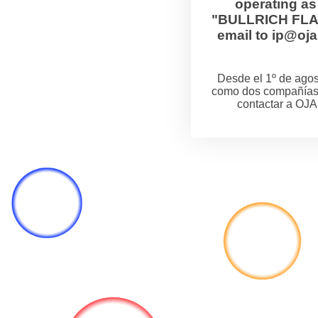
operating a
"BULLRICH FLANZ
email to ip@o
Desde el 1º de ag
como dos compañías
contactar a OJA