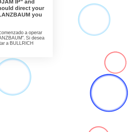
OJAM IP" and
ould direct your
H FLANZBAUM you
comenzado a operar
LANZBAUM”. Si desea
actar a BULLRICH