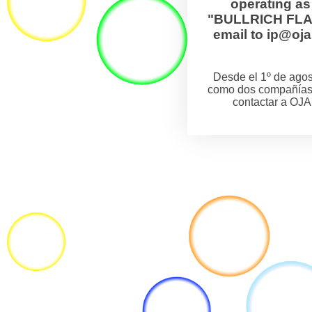
operating a
"BULLRICH FLANZ
email to ip@o
Desde el 1º de ag
como dos compañías
contactar a OJA