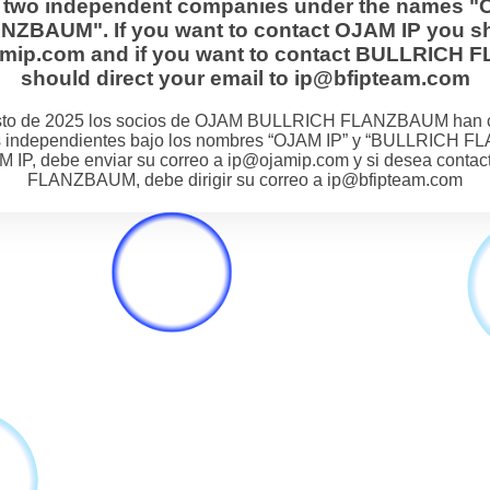
s two independent companies under the names "
BAUM". If you want to contact OJAM IP you sh
jamip.com and if you want to contact BULLRIC
should direct your email to ip@bfipteam.com
osto de 2025 los socios de OJAM BULLRICH FLANZBAUM han 
 independientes bajo los nombres “OJAM IP” y “BULLRICH F
M IP, debe enviar su correo a ip@ojamip.com y si desea cont
FLANZBAUM, debe dirigir su correo a ip@bfipteam.com