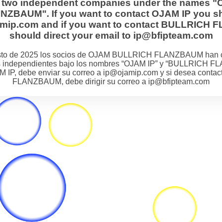
s two independent companies under the names "
BAUM". If you want to contact OJAM IP you sh
jamip.com and if you want to contact BULLRIC
should direct your email to ip@bfipteam.com
osto de 2025 los socios de OJAM BULLRICH FLANZBAUM han 
 independientes bajo los nombres “OJAM IP” y “BULLRICH F
M IP, debe enviar su correo a ip@ojamip.com y si desea cont
FLANZBAUM, debe dirigir su correo a ip@bfipteam.com