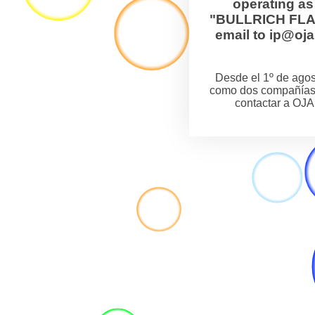
operating a
"BULLRICH FLANZ
email to ip@o
Desde el 1º de ag
como dos compañías
contactar a OJA