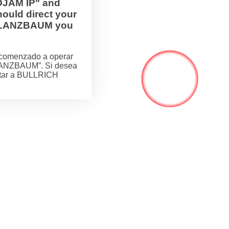
OJAM IP" and
ould direct your
H FLANZBAUM you
comenzado a operar
LANZBAUM”. Si desea
actar a BULLRICH