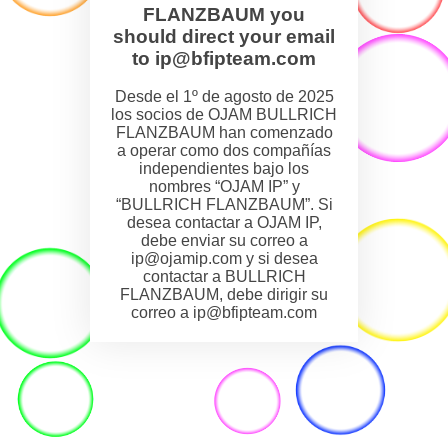
FLANZBAUM you
should direct your email
to ip@bfipteam.com
Desde el 1º de agosto de 2025
los socios de OJAM BULLRICH
FLANZBAUM han comenzado
a operar como dos compañías
independientes bajo los
nombres “OJAM IP” y
“BULLRICH FLANZBAUM”. Si
desea contactar a OJAM IP,
debe enviar su correo a
ip@ojamip.com y si desea
contactar a BULLRICH
FLANZBAUM, debe dirigir su
correo a ip@bfipteam.com