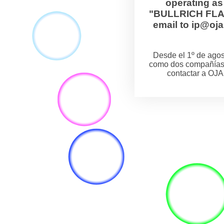
operating a
"BULLRICH FLANZ
email to ip@o
Desde el 1º de ag
como dos compañías
contactar a OJA