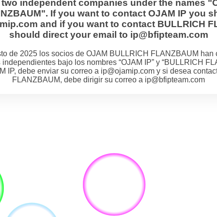
s two independent companies under the names "
BAUM". If you want to contact OJAM IP you sh
jamip.com and if you want to contact BULLRIC
should direct your email to ip@bfipteam.com
osto de 2025 los socios de OJAM BULLRICH FLANZBAUM han 
 independientes bajo los nombres “OJAM IP” y “BULLRICH F
M IP, debe enviar su correo a ip@ojamip.com y si desea cont
FLANZBAUM, debe dirigir su correo a ip@bfipteam.com