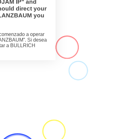
OJAM IP" and
ould direct your
H FLANZBAUM you
comenzado a operar
LANZBAUM”. Si desea
actar a BULLRICH