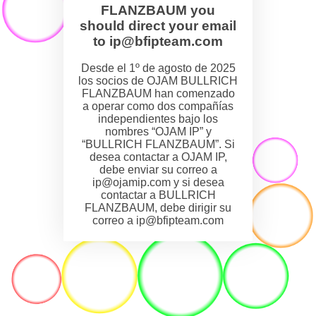
FLANZBAUM you
should direct your email
to ip@bfipteam.com
Desde el 1º de agosto de 2025
los socios de OJAM BULLRICH
FLANZBAUM han comenzado
a operar como dos compañías
independientes bajo los
nombres “OJAM IP” y
“BULLRICH FLANZBAUM”. Si
desea contactar a OJAM IP,
debe enviar su correo a
ip@ojamip.com y si desea
contactar a BULLRICH
FLANZBAUM, debe dirigir su
correo a ip@bfipteam.com