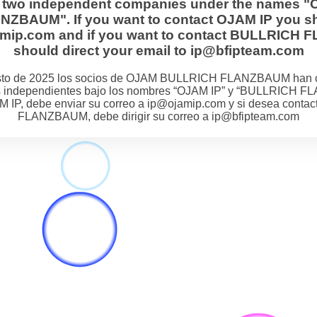
s two independent companies under the names "
BAUM". If you want to contact OJAM IP you sh
jamip.com and if you want to contact BULLRIC
should direct your email to ip@bfipteam.com
osto de 2025 los socios de OJAM BULLRICH FLANZBAUM han 
 independientes bajo los nombres “OJAM IP” y “BULLRICH F
M IP, debe enviar su correo a ip@ojamip.com y si desea cont
FLANZBAUM, debe dirigir su correo a ip@bfipteam.com