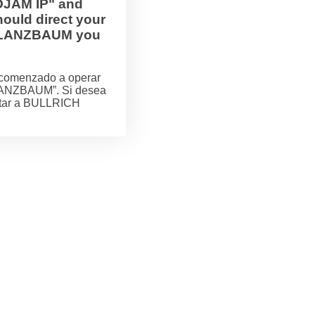
OJAM IP" and
ould direct your
H FLANZBAUM you
comenzado a operar
LANZBAUM”. Si desea
actar a BULLRICH