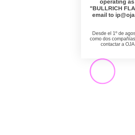
operating a
"BULLRICH FLANZ
email to ip@o
Desde el 1º de ag
como dos compañías
contactar a OJA