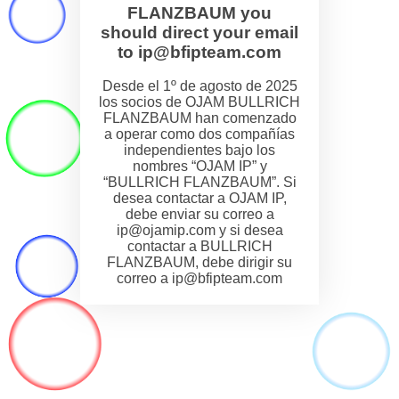
FLANZBAUM you
should direct your email
to ip@bfipteam.com
Desde el 1º de agosto de 2025
los socios de OJAM BULLRICH
FLANZBAUM han comenzado
a operar como dos compañías
independientes bajo los
nombres “OJAM IP” y
“BULLRICH FLANZBAUM”. Si
desea contactar a OJAM IP,
debe enviar su correo a
ip@ojamip.com y si desea
contactar a BULLRICH
FLANZBAUM, debe dirigir su
correo a ip@bfipteam.com