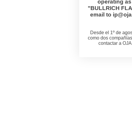
operating a
"BULLRICH FLANZ
email to ip@o
Desde el 1º de ag
como dos compañías
contactar a OJA