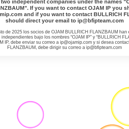
s two independent companies under the names "
BAUM". If you want to contact OJAM IP you sh
jamip.com and if you want to contact BULLRIC
should direct your email to ip@bfipteam.com
osto de 2025 los socios de OJAM BULLRICH FLANZBAUM han 
 independientes bajo los nombres “OJAM IP” y “BULLRICH F
M IP, debe enviar su correo a ip@ojamip.com y si desea cont
FLANZBAUM, debe dirigir su correo a ip@bfipteam.com