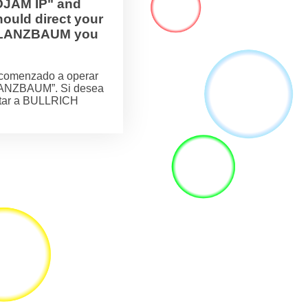
OJAM IP" and
ould direct your
H FLANZBAUM you
comenzado a operar
LANZBAUM”. Si desea
actar a BULLRICH