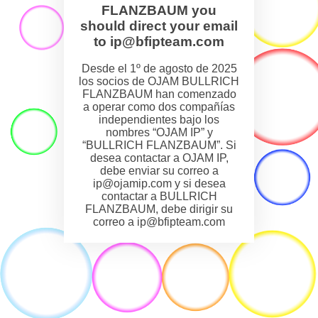
FLANZBAUM you
should direct your email
to ip@bfipteam.com
Desde el 1º de agosto de 2025
los socios de OJAM BULLRICH
FLANZBAUM han comenzado
a operar como dos compañías
independientes bajo los
nombres “OJAM IP” y
“BULLRICH FLANZBAUM”. Si
desea contactar a OJAM IP,
debe enviar su correo a
ip@ojamip.com y si desea
contactar a BULLRICH
FLANZBAUM, debe dirigir su
correo a ip@bfipteam.com