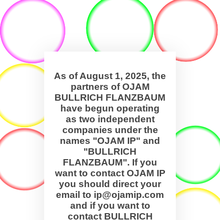
As of August 1, 2025, the
partners of OJAM
BULLRICH FLANZBAUM
have begun operating
as two independent
companies under the
names "OJAM IP" and
"BULLRICH
FLANZBAUM". If you
want to contact OJAM IP
you should direct your
email to ip@ojamip.com
and if you want to
contact BULLRICH