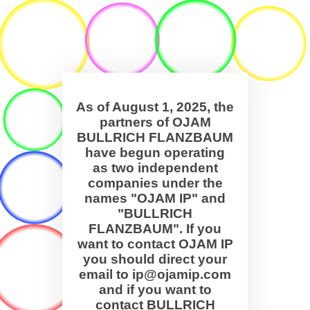
As of August 1, 2025, the
partners of OJAM
BULLRICH FLANZBAUM
have begun operating
as two independent
companies under the
names "OJAM IP" and
"BULLRICH
FLANZBAUM". If you
want to contact OJAM IP
you should direct your
email to ip@ojamip.com
and if you want to
contact BULLRICH