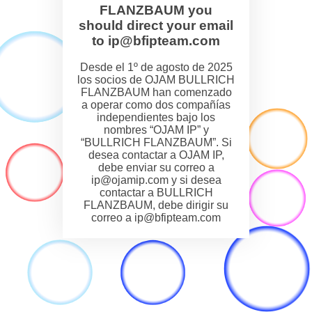
FLANZBAUM you
should direct your email
to ip@bfipteam.com
Desde el 1º de agosto de 2025
los socios de OJAM BULLRICH
FLANZBAUM han comenzado
a operar como dos compañías
independientes bajo los
nombres “OJAM IP” y
“BULLRICH FLANZBAUM”. Si
desea contactar a OJAM IP,
debe enviar su correo a
ip@ojamip.com y si desea
contactar a BULLRICH
FLANZBAUM, debe dirigir su
correo a ip@bfipteam.com