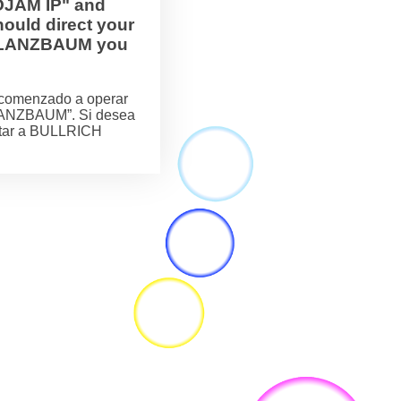
OJAM IP" and
ould direct your
H FLANZBAUM you
comenzado a operar
LANZBAUM”. Si desea
actar a BULLRICH