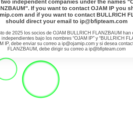
s two independent companies under the names "
BAUM". If you want to contact OJAM IP you sh
jamip.com and if you want to contact BULLRIC
should direct your email to ip@bfipteam.com
osto de 2025 los socios de OJAM BULLRICH FLANZBAUM han 
 independientes bajo los nombres “OJAM IP” y “BULLRICH F
M IP, debe enviar su correo a ip@ojamip.com y si desea cont
FLANZBAUM, debe dirigir su correo a ip@bfipteam.com