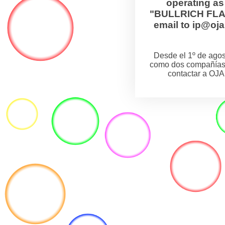
operating a
"BULLRICH FLANZ
email to ip@o
Desde el 1º de ag
como dos compañías
contactar a OJA