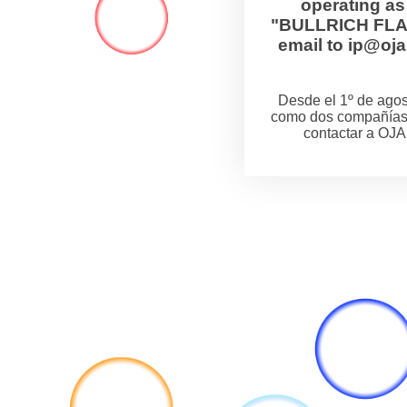
operating a
"BULLRICH FLANZ
email to ip@o
Desde el 1º de ag
como dos compañías
contactar a OJA