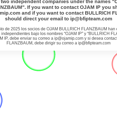
s two independent companies under the names "
BAUM". If you want to contact OJAM IP you sh
jamip.com and if you want to contact BULLRIC
should direct your email to ip@bfipteam.com
osto de 2025 los socios de OJAM BULLRICH FLANZBAUM han 
 independientes bajo los nombres “OJAM IP” y “BULLRICH F
M IP, debe enviar su correo a ip@ojamip.com y si desea cont
FLANZBAUM, debe dirigir su correo a ip@bfipteam.com