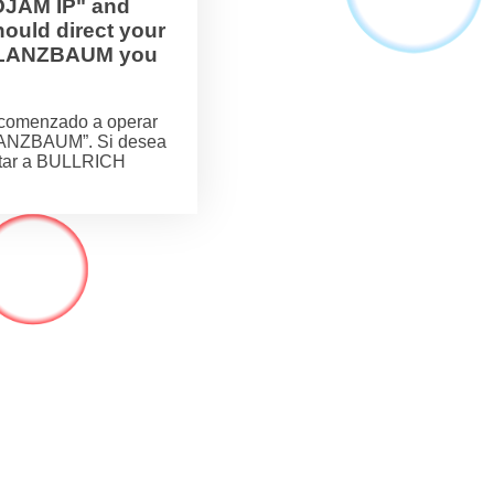
OJAM IP" and
ould direct your
H FLANZBAUM you
comenzado a operar
LANZBAUM”. Si desea
actar a BULLRICH