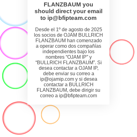
FLANZBAUM you
should direct your email
to ip@bfipteam.com
Desde el 1º de agosto de 2025
los socios de OJAM BULLRICH
FLANZBAUM han comenzado
a operar como dos compañías
independientes bajo los
nombres “OJAM IP” y
“BULLRICH FLANZBAUM”. Si
desea contactar a OJAM IP,
debe enviar su correo a
ip@ojamip.com y si desea
contactar a BULLRICH
FLANZBAUM, debe dirigir su
correo a ip@bfipteam.com