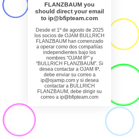
FLANZBAUM you
should direct your email
to ip@bfipteam.com
Desde el 1º de agosto de 2025
los socios de OJAM BULLRICH
FLANZBAUM han comenzado
a operar como dos compañías
independientes bajo los
nombres “OJAM IP” y
“BULLRICH FLANZBAUM”. Si
desea contactar a OJAM IP,
debe enviar su correo a
ip@ojamip.com y si desea
contactar a BULLRICH
FLANZBAUM, debe dirigir su
correo a ip@bfipteam.com