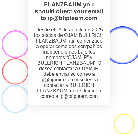
FLANZBAUM you
should direct your email
to ip@bfipteam.com
Desde el 1º de agosto de 2025
los socios de OJAM BULLRICH
FLANZBAUM han comenzado
a operar como dos compañías
independientes bajo los
nombres “OJAM IP” y
“BULLRICH FLANZBAUM”. Si
desea contactar a OJAM IP,
debe enviar su correo a
ip@ojamip.com y si desea
contactar a BULLRICH
FLANZBAUM, debe dirigir su
correo a ip@bfipteam.com